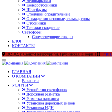
Велопарковки
Колесоотбойники
Шлагбаумы
Столбики оградительные
Ограждения газонные, скамьи, урны
Отбойники
Тележки складские
Светофоры
Сопутствующие товары
БЛОГ
КОНТАКТЫ
192102, г. Санкт-Петербург, ул. Грузинская, 3, корп.1
+7 (81
ГЛАВНАЯ
О КОМПАНИИ
Вакансии
УСЛУГИ
Устройство светофоров
Дорожная разметка
Разметка паркинга
Установка дорожных знаков
Установка ИДН