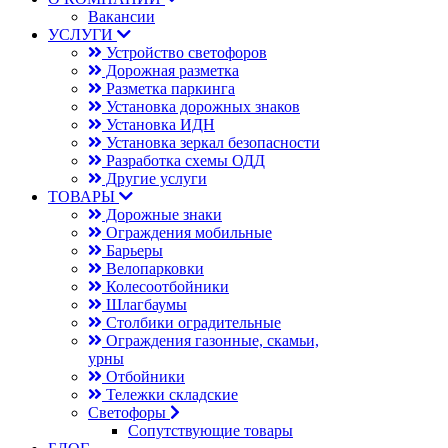
Вакансии
УСЛУГИ
Устройство светофоров
Дорожная разметка
Разметка паркинга
Установка дорожных знаков
Установка ИДН
Установка зеркал безопасности
Разработка схемы ОДД
Другие услуги
ТОВАРЫ
Дорожные знаки
Ограждения мобильные
Барьеры
Велопарковки
Колесоотбойники
Шлагбаумы
Столбики оградительные
Ограждения газонные, скамьи,
урны
Отбойники
Тележки складские
Светофоры
Сопутствующие товары