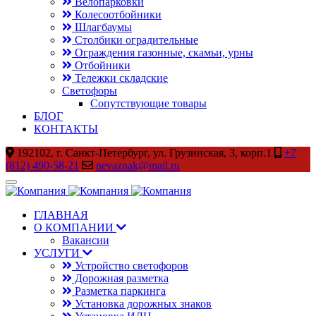
Велопарковки
Колесоотбойники
Шлагбаумы
Столбики оградительные
Ограждения газонные, скамьи, урны
Отбойники
Тележки складские
Светофоры
Сопутствующие товары
БЛОГ
КОНТАКТЫ
192102, г. Санкт-Петербург, ул. Грузинская, 3, корп.1
+7
(812) 490-58-21
nevaznak@mail.ru
ГЛАВНАЯ
О КОМПАНИИ
Вакансии
УСЛУГИ
Устройство светофоров
Дорожная разметка
Разметка паркинга
Установка дорожных знаков